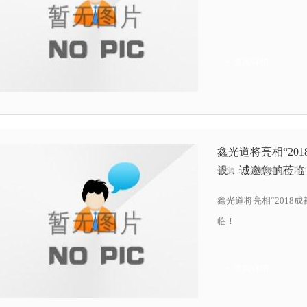
+ 查阅详情
鑫光道将亮相“20
设，诚邀您的莅临
来源：
| 发布时间：2018
鑫光道将亮相“201
临！
+ 查阅详情