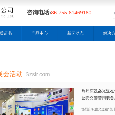
咨询电话:
86-755-81469180
质证书
产品中心
新闻动态
解决
展会活动
Szslr.com
热烈庆祝鑫光道在
公安交警警用装备
来源：
| 发布时间：2021
热烈庆祝鑫光道在“第