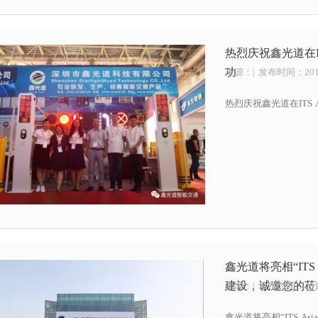
热烈庆祝鑫光道在IT
功
来源：
| 发布时间：2019
热烈庆祝鑫光道在ITS 
+ 查阅详情
鑫光道将亮相“ITS
建设，诚邀您的莅
来源：
| 发布时间：2019
鑫光道将亮相“ITS A