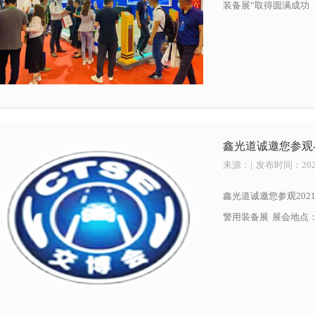
装备展”取得圆满成功
+ 查阅详情
鑫光道诚邀您参观-
来源：
| 发布时间：2021
鑫光道诚邀您参观20
警用装备展 展会地点：重
号：N5区 5T76号
+ 查阅详情