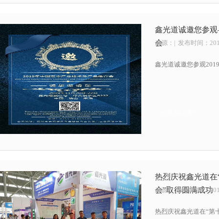
鑫光道诚邀您参观
会
来源：
| 发布时间：2019
鑫光道诚邀您参观20
+ 查阅详情
热烈庆祝鑫光道在
会”取得圆满成功
来源：
| 发布时间：2019
热烈庆祝鑫光道在“第