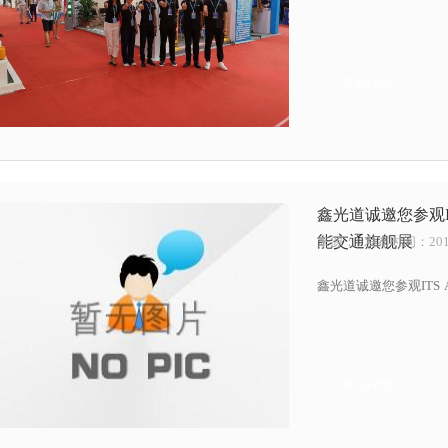
+ 查阅详情
鑫光道诚邀您参观IT
能交通旗舰展
来源：
| 发布时间：2019
鑫光道诚邀您参观ITS 
+ 查阅详情