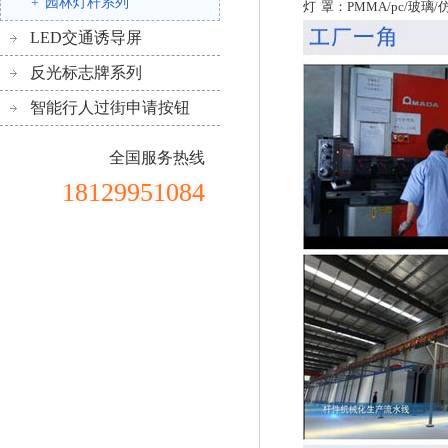
+
园林灯杆系列
灯 罩：PMMA/pc/玻璃/
LED交通诱导屏
反光标志牌系列
智能行人过街申请按钮
全国服务热线
18129951084